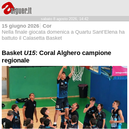
sabato 8 agosto 2026, 14:42
15 giugno 2026
Cor
Nella finale giocata domenica a Quartu Sant’Elena ha
battuto il Calasetta Basket
Basket
U15
: Coral Alghero campione
regionale