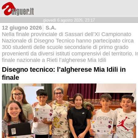
giovedì 6 agosto 2026, 23:17
12 giugno 2026
S.A.
Nella finale provinciale di Sassari dell’XI Campionato
Nazionale di Disegno Tecnico hanno partecipato circa
300 studenti delle scuole secondarie di primo grado
provenienti da diversi istituti comprensivi del territorio. I
finale nazionale a Rieti l’algherese Mia Idili
Disegno tecnico: l’algherese Mia Idili in
finale