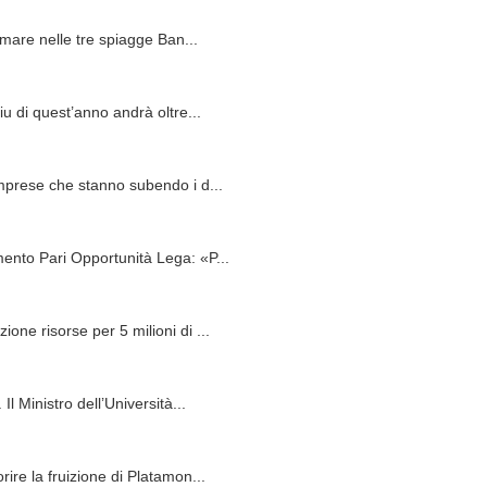
 mare nelle tre spiagge Ban...
iu di quest’anno andrà oltre...
imprese che stanno subendo i d...
ento Pari Opportunità Lega: «P...
ne risorse per 5 milioni di ...
l Ministro dell’Università...
ire la fruizione di Platamon...