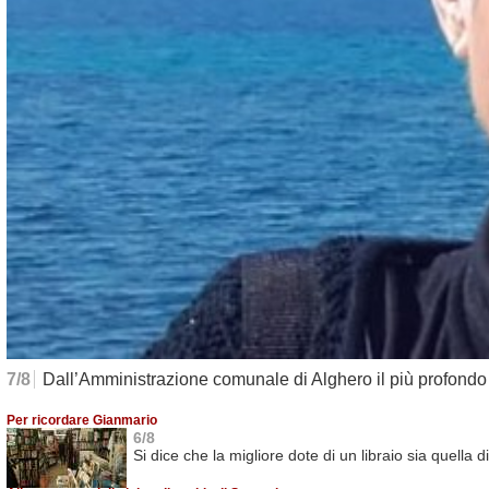
7/8
Dall’Amministrazione comunale di Alghero il più profondo 
Per ricordare Gianmario
6/8
Si dice che la migliore dote di un libraio sia quella 