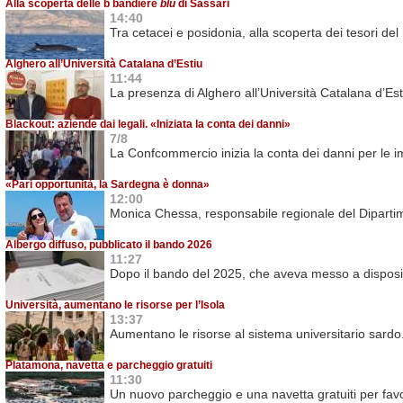
Alla scoperta delle b bandiere
blu
di Sassari
14:40
Tra cetacei e posidonia, alla scoperta dei tesori del
Alghero all’Università Catalana d’Estiu
11:44
La presenza di Alghero all’Università Catalana d’Est
Blackout: aziende dai legali. «Iniziata la conta dei danni»
7/8
La Confcommercio inizia la conta dei danni per le 
«Pari opportunità, la Sardegna è donna»
12:00
Monica Chessa, responsabile regionale del Dipartim
Albergo diffuso, pubblicato il bando 2026
11:27
Dopo il bando del 2025, che aveva messo a disposizio
Università, aumentano le risorse per l’Isola
13:37
Aumentano le risorse al sistema universitario sardo. I
Platamona, navetta e parcheggio gratuiti
11:30
Un nuovo parcheggio e una navetta gratuiti per favor